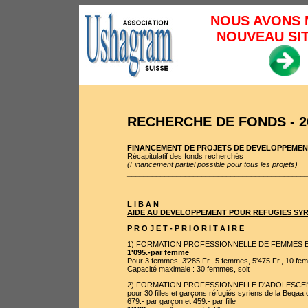
NOUS AVONS 
NOUVEAU SIT
RECHERCHE DE FONDS - 2
FINANCEMENT DE PROJETS DE DEVELOPPEME
Récapitulatif des fonds recherchés
(Financement partiel possible pour tous les projets)
___________________________________________
L I B A N
AIDE AU DEVELOPPEMENT POUR REFUGIES SYR
P R O J E T - P R I O R I T A I R E
1)
FORMATION PROFESSIONNELLE DE FEMMES E
1'095.-par femme
Pour 3 femmes, 3'285 Fr., 5 femmes, 5'475 Fr., 10 fem
Capacité maximale : 30 femmes, soit
2)
FORMATION PROFESSIONNELLE D'ADOLESCE
pour 30 filles et garçons réfugiés syriens de la Beqaa
679.- par garçon et 459.- par fille