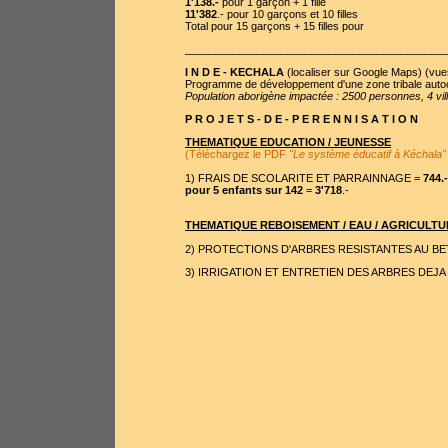
1'138.-
pour 1 garçon + 1 fille
11'382
.- pour 10 garçons et 10 filles
Total pour 15 garçons + 15 filles pour
___________________________________________
I N D E - KECHALA
(
localiser sur Google Maps
) (
vue
Programme de développement d'une zone tribale auto
Population aborigène impactée : 2500 personnes, 4 vil
P R O J E T S - D E - P E R E N N I S A T I O N
THEMATIQUE EDUCATION / JEUNESSE
(Téléchargez le PDF
"Le système éducatif à Kéchala"
1)
FRAIS DE SCOLARITE ET PARRAINNAGE
=
744.-
pour 5 enfants sur 142
=
3'718
.-
THEMATIQUE REBOISEMENT / EAU / AGRICULTU
2) PROTECTIONS D'ARBRES RESISTANTES AU BETAI
3) IRRIGATION ET ENTRETIEN DES ARBRES DEJA P