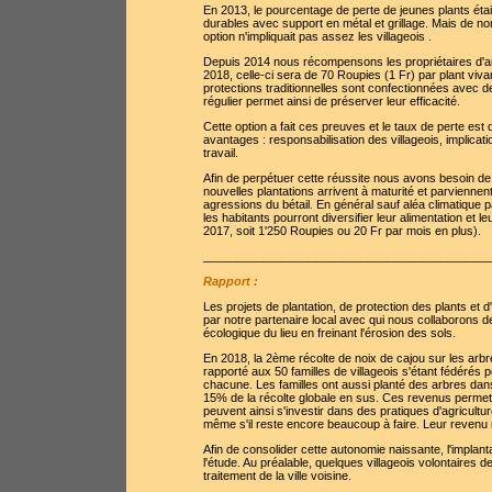
En 2013, le pourcentage de perte de jeunes plants éta
durables avec support en métal et grillage. Mais de no
option n'impliquait pas assez les villageois .
Depuis 2014 nous récompensons les propriétaires d'a
2018, celle-ci sera de 70 Roupies (1 Fr) par plant viv
protections traditionnelles sont confectionnées avec d
régulier permet ainsi de préserver leur efficacité.
Cette option a fait ces preuves et le taux de perte e
avantages : responsabilisation des villageois, implicat
travail.
Afin de perpétuer cette réussite nous avons besoin d
nouvelles plantations arrivent à maturité et parviennent
agressions du bétail. En général sauf aléa climatique pa
les habitants pourront diversifier leur alimentation 
2017, soit 1'250 Roupies ou 20 Fr par mois en plus).
___________________________________________
Rapport :
Les projets de plantation, de protection des plants et d
par notre partenaire local avec qui nous collaborons 
écologique du lieu en freinant l'érosion des sols.
En 2018, la 2ème récolte de noix de cajou sur les arbr
rapporté aux 50 familles de villageois s'étant fédérés p
chacune. Les familles ont aussi planté des arbres dans
15% de la récolte globale en sus. Ces revenus permette
peuvent ainsi s'investir dans des pratiques d'agricultu
même s'il reste encore beaucoup à faire. Leur revenu m
Afin de consolider cette autonomie naissante, l'implant
l'étude. Au préalable, quelques villageois volontaires
traitement de la ville voisine.