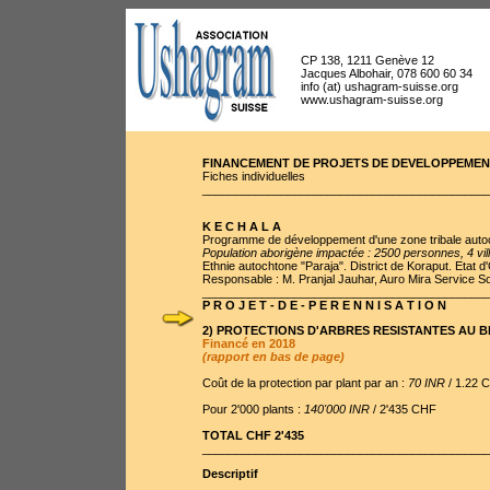
CP 138, 1211 Genève 12
Jacques Albohair, 078 600 60 34
info (at) ushagram-suisse.org
www.ushagram-suisse.org
FINANCEMENT DE PROJETS DE DEVELOPPEMEN
Fiches individuelles
___________________________________________
K E C H A L A
Programme de développement d'une zone tribale auto
Population aborigène impactée : 2500 personnes, 4 vil
Ethnie autochtone "Paraja". District de Koraput. Etat d
Responsable : M. Pranjal Jauhar, Auro Mira Service So
___________________________________________
P R O J E T - D E - P E R E N N I S A T I O N
2) PROTECTIONS D'ARBRES RESISTANTES AU B
Financé en 2018
(rapport en bas de page)
Coût de la protection par plant par an :
70 INR
/ 1.22 
Pour 2'000 plants :
140'000 INR
/ 2'435 CHF
TOTAL CHF 2'435
___________________________________________
Descriptif