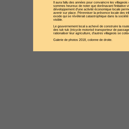
Il aura fallu des années pour convaincre les villageois 
sommes heureux de noter que dorénavant l'initiative v
développement d'une activité économique locale perme
avenir sur place. Pérenniser la présence locale des trib
exode qui se révèlerait catastrophique dans la société
visible.
Le gouvernement local a achevé de construire la route
des tuk-tuk (tricycle motorisé transporteur de passager
rationaliser leur agriculture, d'autres villageois se cot
Galerie de photos 2018, colonne de droite.