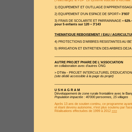
(Téléchargez le PDF
"Le système éducatif à Kéchala"
1) EQUIPEMENT ET OUTLLAGE D'APPRENTISSAG
2) EQUIPEMENT D'UN ESPACE DE SPORT=
3'937
3) FRAIS DE SCOLARITE ET PARRAINNAGE =
629.-
pour 5 enfants sur 120
=
3'143
THEMATIQUE REBOISEMENT / EAU / AGRICULTU
4) PROTECTIONS D'ARBRES RESISTANTES AU BETAI
5) IRRIGATION ET ENTRETIEN DES ARBRES DEJA P
___________________________________________
AUTRE PROJET PHARE DE L'ASSOCIATION
en collaboration avec d'autres ONG
>
DTMe - PROJET INTERCULTUREL D'EDUCATION A
(site dédié accessible à la page du projet)
___________________________________________
U S H A G R A M
Développement de zone rurale frontalière avec le Ban
Population impactée : 40'000 personnes, 15 villages
Après 13 ans de soutien continu, ce programme ayant a
et étant devenu autonome, n'est plus soutenu par l'ass
Réalisations effectuées de 1999 à 2012
>>>