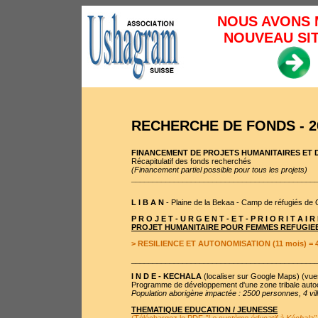
NOUS AVONS 
NOUVEAU SIT
RECHERCHE DE FONDS - 2
FINANCEMENT DE PROJETS HUMANITAIRES ET
Récapitulatif des fonds recherchés
(Financement partiel possible pour tous les projets)
___________________________________________
L I B A N
- Plaine de la Bekaa - Camp de réfugiés de 
P R O J E T - U R G E N T - E T - P R I O R I T A I R
PROJET HUMANITAIRE POUR FEMMES REFUGIE
> RESILIENCE ET AUTONOMISATION (11 mois) = 4
___________________________________________
I N D E - KECHALA
(
localiser sur Google Maps
) (
vue
Programme de développement d'une zone tribale auto
Population aborigène impactée : 2500 personnes, 4 vil
THEMATIQUE EDUCATION / JEUNESSE